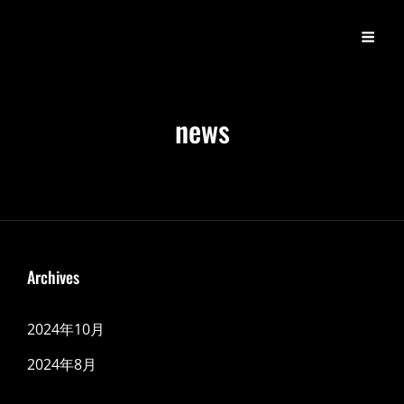
ヴィラトキハ
宿場街のゲストハウス｜富山県滑川市｜villa Tokiha｜Namerikawa,
Toyama
news
Archives
2024年10月
2024年8月